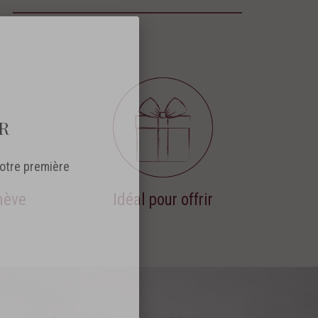
nève
Idéal pour offrir
R
otre première