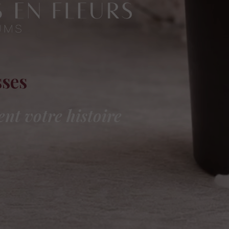
sses
nt votre histoire