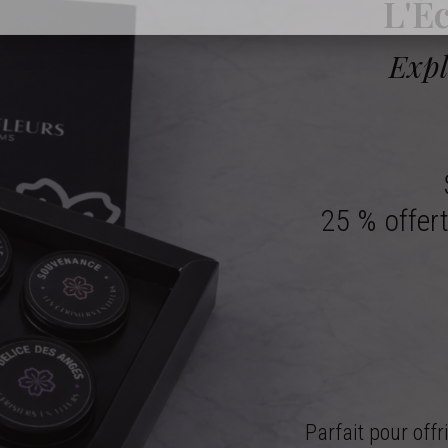
L'Éc
commande
Expl
25 % offert
Parfait pour offr