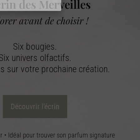
rin des Merveilles
orer avant de choisir !
Six bougies.
Six univers olfactifs.
s sur votre prochaine création.
Découvrir l'écrin
ir • Idéal pour trouver son parfum signature